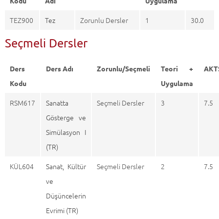
Kodu
Adı
Uygulama
TEZ900
Tez
Zorunlu Dersler
1
30.0
Seçmeli Dersler
Ders
Ders Adı
Zorunlu/Seçmeli
Teori +
AKT
Kodu
Uygulama
RSM617
Sanatta
Seçmeli Dersler
3
7.5
Gösterge ve
Simülasyon I
(TR)
KÜL604
Sanat, Kültür
Seçmeli Dersler
2
7.5
ve
Düşüncelerin
Evrimi (TR)