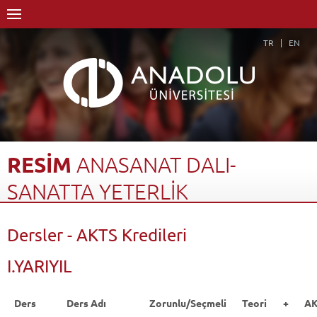
TR
EN
RESİM
ANASANAT
DALI-
SANATTA
YETERLİK
Anasayfa
Akademik
Enstitüler
Lisansüstü Eğitim Enstitüsü
Dersler - AKTS Kredileri
Resim Anasanat Dalı
Resim Anasanat Dalı-Sanatta Yeterlik
Dersler - AKTS Kredileri
Geri Dön
I.YARIYIL
Ders
Ders Adı
Zorunlu/Seçmeli
Teori +
A