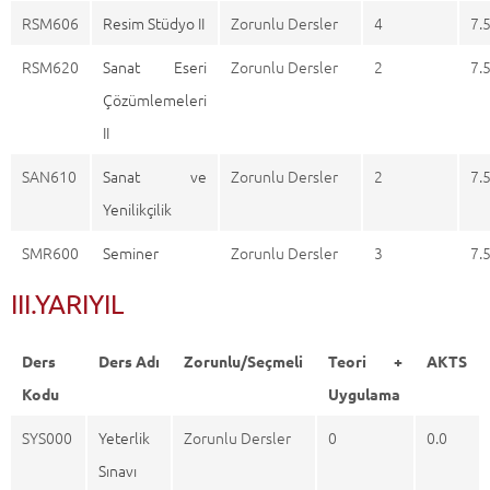
RSM606
Resim Stüdyo II
Zorunlu Dersler
4
7.
RSM620
Sanat Eseri
Zorunlu Dersler
2
7.
Çözümlemeleri
II
SAN610
Sanat ve
Zorunlu Dersler
2
7.
Yenilikçilik
SMR600
Seminer
Zorunlu Dersler
3
7.
III.YARIYIL
Ders
Ders Adı
Zorunlu/Seçmeli
Teori +
AKTS
Kodu
Uygulama
SYS000
Yeterlik
Zorunlu Dersler
0
0.0
Sınavı