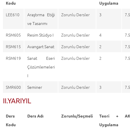
Kodu
Uygulama
LEE610
Araştırma Etiği
Zorunlu Dersler
3
7.
ve Tasarımı
RSM605
Resim Stüdyo I
Zorunlu Dersler
4
7.
RSM615
Avangart Sanat
Zorunlu Dersler
2
7.
RSM619
Sanat Eseri
Zorunlu Dersler
2
7.
Çözümlemeleri
I
SMR600
Seminer
Zorunlu Dersler
3
7.
II.YARIYIL
Ders
Ders Adı
Zorunlu/Seçmeli
Teori +
A
Kodu
Uygulama