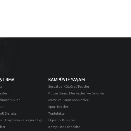
ŞTIRMA
KAMPÜSTE YAŞAM
ler
Sosyal ve Kültürel Tesisler
ezler
Kültür Sanat Merkezleri ve Salonları
inatörlükler
Müze ve Sanat Merkezleri
ler
Spor Tesisleri
li Dergiler
Topluluklar
sel Araştırma ve Yayın Etiği
Öğrenci Kulüpleri
ları
Kampüste Olanaklar