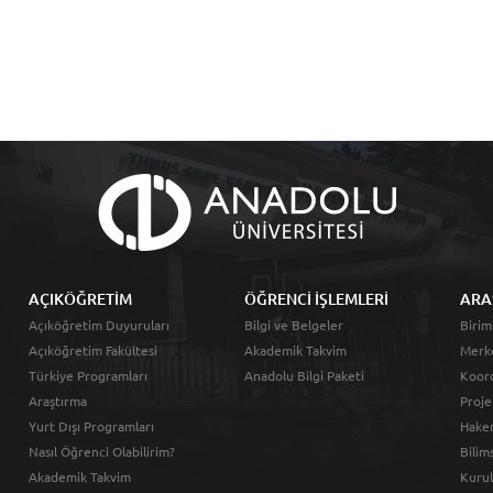
AÇIKÖĞRETİM
ÖĞRENCİ İŞLEMLERİ
ARA
Açıköğretim Duyuruları
Bilgi ve Belgeler
Birim
Açıköğretim Fakültesi
Akademik Takvim
Merk
Türkiye Programları
Anadolu Bilgi Paketi
Koord
Araştırma
Proje
Yurt Dışı Programları
Hakem
Nasıl Öğrenci Olabilirim?
Bilim
Akademik Takvim
Kurul