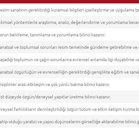
esim sanatının gerektirdiği kuramsal bilgileri içselleştirme ve uygulama be
ilimsel yöntemlerle araştırma, analiz, değerlendirme ve yorumlama beceri
orun belirleme, tanımlama ve yorumlama bilinci kazanır.
anatsal ve toplumsal sorunları resim temelinde gündeme getirebilme ve el
aşadığı toplumun ve çağın sorunlarına evrensel anlamda ilgi duyabilme ve 
anatsal özgürlüğün ve evrenselliğin gerektirdiği genişlikte eğitim ve sanat
isiplinler arası etkileşim ve çok yönlü bakma bilinci kazanır.
st düzeyde özgün/deneysel yapıtlar üretme bilinci kazanır.
ireysel farklılıkların derinleştirildiği özgün tutum ve etkin iletişim kurma bi
ahip olduğu yaratıcı ve yapıcı düşüncelerini görselliğe aktarabilme bilinci gel