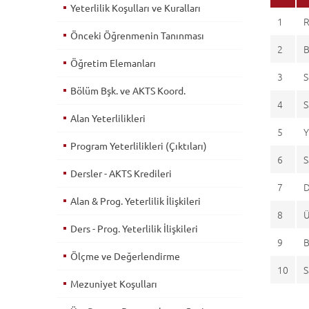
Yeterlilik Koşulları ve Kuralları
1
R
Önceki Öğrenmenin Tanınması
2
B
Öğretim Elemanları
3
S
Bölüm Bşk. ve AKTS Koord.
4
S
Alan Yeterlilikleri
5
Y
Program Yeterlilikleri (Çıktıları)
6
S
Dersler - AKTS Kredileri
7
D
Alan & Prog. Yeterlilik İlişkileri
8
Ü
Ders - Prog. Yeterlilik İlişkileri
9
B
Ölçme ve Değerlendirme
10
S
Mezuniyet Koşulları