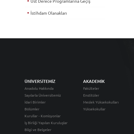
Üst Derece Programlarına Geçiş
İstihdam Olanakları
ÜNİVERSİTEMİZ
AKADEMİK
Anadolu Hakkında
Fakülteler
Sayılarla Üniversitemiz
Enstitüler
İdari Birimler
Meslek Yüksekokulları
Bölümler
Yüksekokullar
Kurullar - Komisyonlar
İş Birliği Yapılan Kuruluşlar
Bilgi ve Belgeler