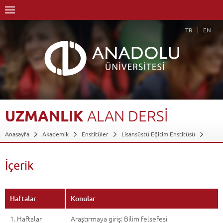
TR
EN
UZMANLIK
ALAN
DERSİ
Anasayfa
Akademik
Enstitüler
Lisansüstü Eğitim Enstitüsü
Resim Anasanat Dalı
Resim Anasanat Dalı-Sanatta Yeterlik
Dersler - AKTS Kredileri
Uzmanlık Alan Dersi
İçerik
İçerik
Geri Dön
Haftalar
Konular
1. Haftalar
Araştırmaya giriş: Bilim felsefesi