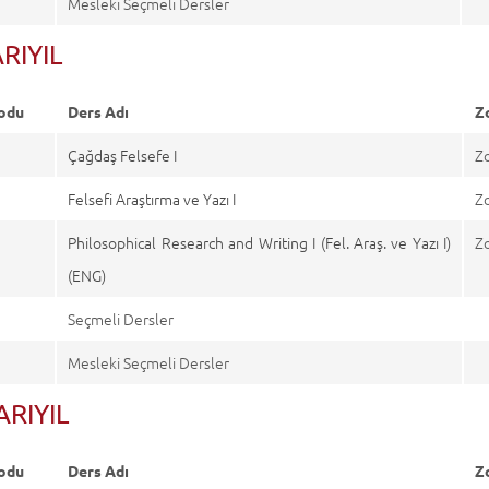
Mesleki Seçmeli Dersler
ARIYIL
odu
Ders Adı
Z
9
Çağdaş Felsefe I
Z
3
Felsefi Araştırma ve Yazı I
Z
3
Philosophical Research and Writing I (Fel. Araş. ve Yazı I)
Z
(ENG)
Seçmeli Dersler
Mesleki Seçmeli Dersler
YARIYIL
odu
Ders Adı
Z