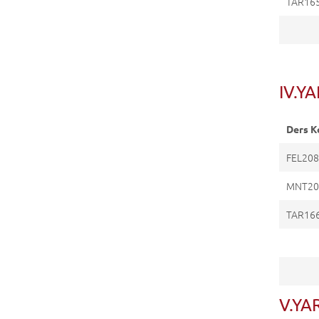
TAR16
IV.YA
Ders K
FEL20
MNT20
TAR16
V.YAR