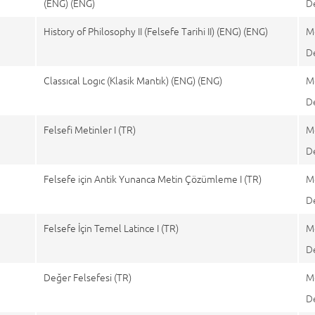
(ENG) (ENG)
D
6
History of Philosophy II (Felsefe Tarihi II) (ENG) (ENG)
M
D
8
Classıcal Logıc (Klasik Mantık) (ENG) (ENG)
M
D
5
Felsefi Metinler I (TR)
M
D
3
Felsefe için Antik Yunanca Metin Çözümleme I (TR)
M
D
5
Felsefe İçin Temel Latince I (TR)
M
D
7
Değer Felsefesi (TR)
M
D