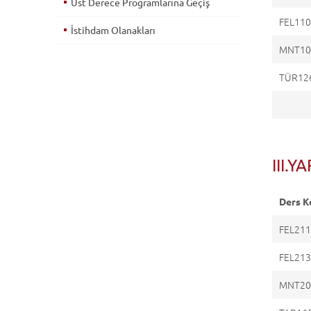
Üst Derece Programlarına Geçiş
FEL11
İstihdam Olanakları
MNT10
TÜR12
III.Y
Ders K
FEL21
FEL21
MNT20