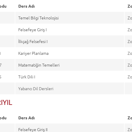
odu
Ders Adı
Zo
Temel Bilgi Teknolojisi
Zo
3
Felsefeye Giriş I
Zo
9
İlkçağ Felsefesi I
Zo
3
Kariyer Planlama
Zo
7
Matematiğin Temelleri
Zo
5
Türk Dili I
Zo
Yabancı Dil Dersleri
RIYIL
odu
Ders Adı
Zo
4
Felsefeye Giriş II
Zo