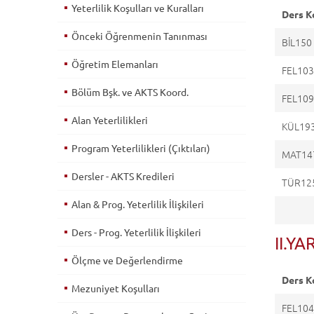
Yeterlilik Koşulları ve Kuralları
Ders K
Önceki Öğrenmenin Tanınması
BİL150
Öğretim Elemanları
FEL10
Bölüm Bşk. ve AKTS Koord.
FEL10
Alan Yeterlilikleri
KÜL19
Program Yeterlilikleri (Çıktıları)
MAT14
Dersler - AKTS Kredileri
TÜR12
Alan & Prog. Yeterlilik İlişkileri
Ders - Prog. Yeterlilik İlişkileri
II.YA
Ölçme ve Değerlendirme
Ders K
Mezuniyet Koşulları
FEL10