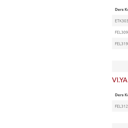
Ders K
ETK30
FEL30
FEL31
VI.YA
Ders K
FEL31