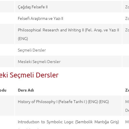
0
Çağdaş Felsefe II
Z
4
Felsefi Araştırma ve Yazı II
Z
4
Philosophical Research and Writing II (Fel. Araş. ve Yazı II
Z
(ENG)
Seçmeli Dersler
Mesleki Seçmeli Dersler
eki Seçmeli Dersler
odu
Ders Adı
Z
5
History of Philosophy I (Felsefe Tarihi I ) (ENG) (ENG)
M
D
7
Introductıon to Symbolıc Logıc (Sembolik Mantığa Giriş)
M