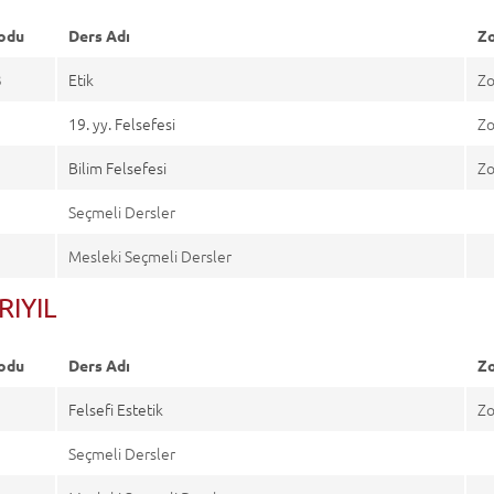
odu
Ders Adı
Zo
3
Etik
Zo
9
19. yy. Felsefesi
Zo
9
Bilim Felsefesi
Zo
Seçmeli Dersler
Mesleki Seçmeli Dersler
RIYIL
odu
Ders Adı
Zo
2
Felsefi Estetik
Zo
Seçmeli Dersler