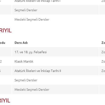
5
Atatürk İlkeleri ve İnkılap Tarihi I
Zo
Seçmeli Dersler
Mesleki Seçmeli Dersler
RIYIL
odu
Ders Adı
Zo
8
17. ve 18. yy. Felsefesi
Zo
2
Klasik Mantık
Zo
6
Atatürk İlkeleri ve İnkılap Tarihi II
Zo
Seçmeli Dersler
Mesleki Seçmeli Dersler
IYIL