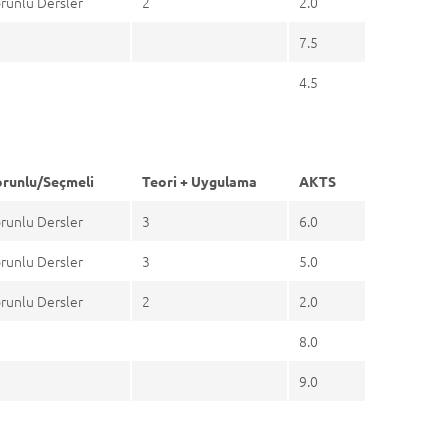
runlu Dersler
2
2.0
7.5
4.5
runlu/Seçmeli
Teori + Uygulama
AKTS
runlu Dersler
3
6.0
runlu Dersler
3
5.0
runlu Dersler
2
2.0
8.0
9.0