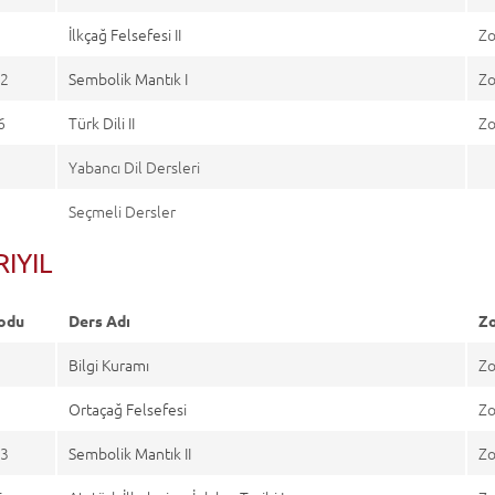
0
İlkçağ Felsefesi II
Zo
2
Sembolik Mantık I
Zo
6
Türk Dili II
Zo
Yabancı Dil Dersleri
Seçmeli Dersler
ARIYIL
odu
Ders Adı
Zo
1
Bilgi Kuramı
Zo
3
Ortaçağ Felsefesi
Zo
3
Sembolik Mantık II
Zo