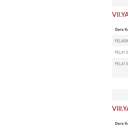
VII.Y
Ders K
FEL40
FEL41
FEL41
VIII.
Ders K