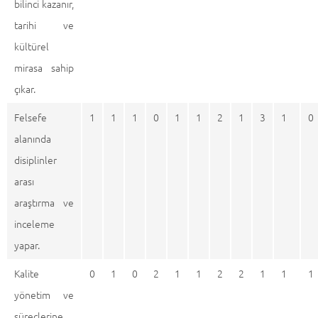
bilinci kazanır,
tarihi ve
kültürel
mirasa sahip
çıkar.
Felsefe
1
1
1
0
1
1
2
1
3
1
0
alanında
disiplinler
arası
araştırma ve
inceleme
yapar.
Kalite
0
1
0
2
1
1
2
2
1
1
1
yönetim ve
süreçlerine