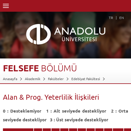
TR
EN
FELSEFE
BÖLÜMÜ
Anasayfa
Akademik
Fakülteler
Edebiyat Fakültesi
Felsefe Bölümü
Alan & Prog. Yeterlilik İlişkileri
Geri Dön
Alan & Prog. Yeterlilik İlişkileri
0 : Desteklemiyor 1 : Alt seviyede destekliyor 2 : Orta
seviyede destekliyor 3 : Üst seviyede destekliyor