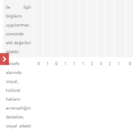
ile ilgili
bilgilerin
uygulanması
sürecinde
etik değerleri
gözetir.
Felsefe
0
1
0
1
1
1
2
3
2
1
0
alanında
sosyal,
kültürel
hakların
evrenselliğini
destekler,
sosyal adalet