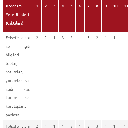
Program
1
2
3
4
5
6
7
8
9
10
1
Yeterlilikleri
(Çıktıları)
Felsefe alanı
2
2
1
3
2
1
3
2
1
1
1
ile ilgili
bilgileri
toplar,
çözümler,
yorumlar ve
ilgili kişi,
kurum ve
kuruluşlarla
paylaşır.
Felsefe alanı
2
1
1
1
3
1
2
3
1
1
1