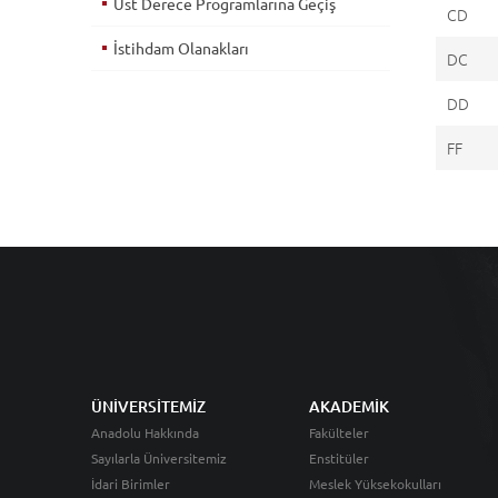
Üst Derece Programlarına Geçiş
CD
İstihdam Olanakları
DC
DD
FF
ÜNİVERSİTEMİZ
AKADEMİK
Anadolu Hakkında
Fakülteler
Sayılarla Üniversitemiz
Enstitüler
İdari Birimler
Meslek Yüksekokulları