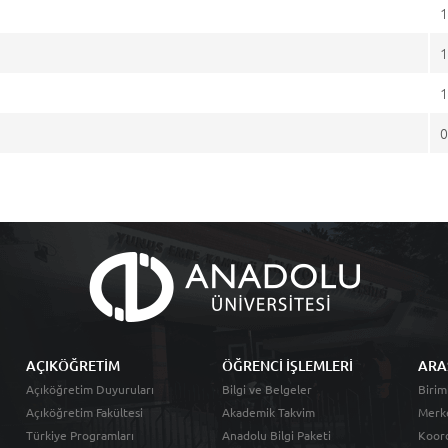
1
1
1
0
AÇIKÖĞRETİM
ÖĞRENCİ İŞLEMLERİ
ARA
Açıköğretim Duyuruları
Bilgi ve Belgeler
Birim
Açıköğretim Fakültesi
Akademik Takvim
Merk
Türkiye Programları
Anadolu Bilgi Paketi
Koord