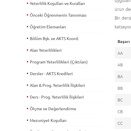
uygulan
Yeterlilik Koşulları ve Kuralları
ürün değ
Önceki Öğrenmenin Tanınması
Bir ders
katsayıs
Öğretim Elemanları
Bölüm Bşk. ve AKTS Koord.
Başarı
Alan Yeterlilikleri
AA
Program Yeterlilikleri (Çıktıları)
AB
Dersler - AKTS Kredileri
BA
Alan & Prog. Yeterlilik İlişkileri
BB
Ders - Prog. Yeterlilik İlişkileri
BC
Ölçme ve Değerlendirme
CB
Mezuniyet Koşulları
CC