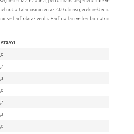
 seçmeli sınav, ev ödevi, performans değerlendirme ve
nel not ortalamasının en az 2.00 olması gerekmektedir.
ir ve harf olarak verilir. Harf notları ve her bir notun
KATSAYI
,0
,7
,3
,0
,7
,3
,0