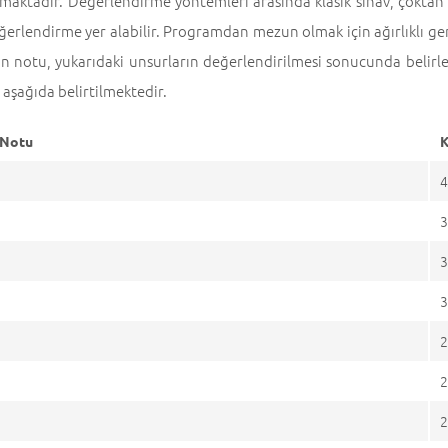
maktadır. Değerlendirme yöntemleri arasında klasik sınav, çoktan
erlendirme yer alabilir. Programdan mezun olmak için ağırlıklı ge
in notu, yukarıdaki unsurların değerlendirilmesi sonucunda belirlen
ı aşağıda belirtilmektedir.
 Notu
4
3
3
3
2
2
2