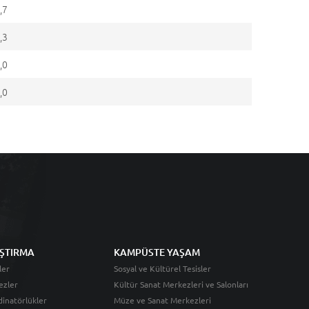
,7
,3
,0
,0
ŞTIRMA
KAMPÜSTE YAŞAM
ler
Sosyal ve Kültürel Tesisler
ezler
Kültür Sanat Merkezleri ve Salonları
inatörlükler
Müze ve Sanat Merkezleri