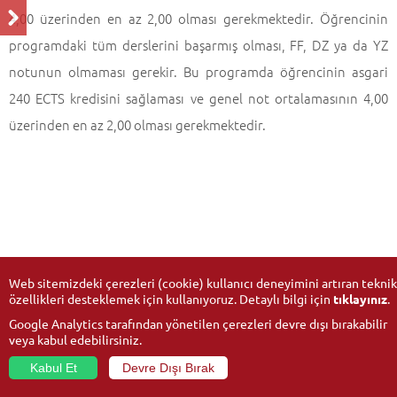
4,00 üzerinden en az 2,00 olması gerekmektedir. Öğrencinin
programdaki tüm derslerini başarmış olması, FF, DZ ya da YZ
notunun olmaması gerekir. Bu programda öğrencinin asgari
240 ECTS kredisini sağlaması ve genel not ortalamasının 4,00
üzerinden en az 2,00 olması gerekmektedir.
Web sitemizdeki çerezleri (cookie) kullanıcı deneyimini artıran teknik
özellikleri desteklemek için kullanıyoruz. Detaylı bilgi için
tıklayınız
.
Google Analytics tarafından yönetilen çerezleri devre dışı bırakabilir
veya kabul edebilirsiniz.
Kabul Et
Devre Dışı Bırak
© 2026
Anadolu Üniversitesi
- Tüm hakları saklıdır.