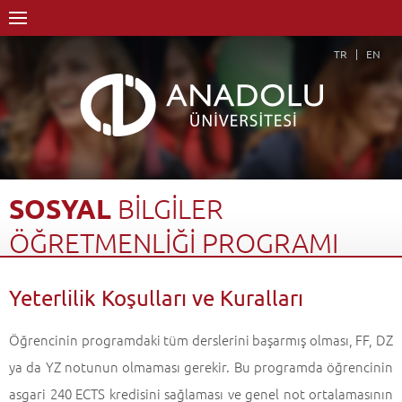
TR
EN
SOSYAL
BİLGİLER
ÖĞRETMENLİĞİ
PROGRAMI
Anasayfa
Akademik
Fakülteler
Eğitim Fakültesi
Yeterlilik Koşulları ve Kuralları
Türkçe ve Sosyal Bilimler Eğitimi Bölümü
Sosyal Bilgiler Öğretmenliği Programı
Yeterlilik Koşulları ve Kuralları
Geri Dön
Öğrencinin programdaki tüm derslerini başarmış olması, FF, DZ
ya da YZ notunun olmaması gerekir. Bu programda öğrencinin
asgari 240 ECTS kredisini sağlaması ve genel not ortalamasının